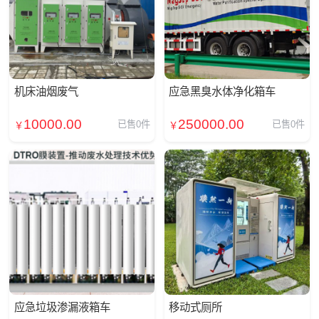
机床油烟废气
应急黑臭水体净化箱车
10000.00
250000.00
已售0件
已售0件
￥
￥
应急垃圾渗漏液箱车
移动式厕所