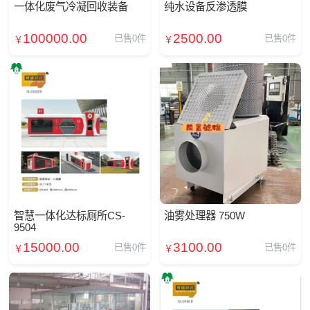
一体化废气冷凝回收装备
纯水设备反渗透膜
100000.00
2500.00
已售0件
已售0件
￥
￥
智慧一体化达标厕所CS-
油雾处理器 750W
9504
15000.00
3100.00
已售0件
已售0件
￥
￥